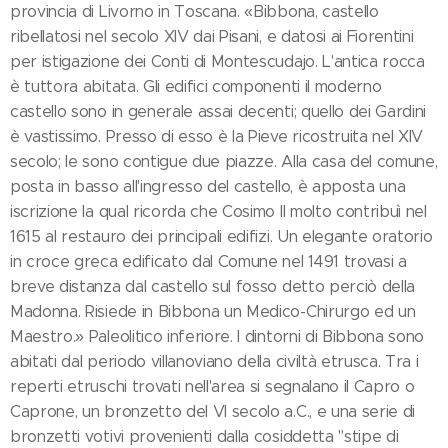
provincia di Livorno in Toscana. «Bibbona, castello
ribellatosi nel secolo XIV dai Pisani, e datosi ai Fiorentini
per istigazione dei Conti di Montescudajo. L'antica rocca
è tuttora abitata. Gli edifici componenti il moderno
castello sono in generale assai decenti; quello dei Gardini
è vastissimo. Presso di esso è la Pieve ricostruita nel XIV
secolo; le sono contigue due piazze. Alla casa del comune,
posta in basso all'ingresso del castello, è apposta una
iscrizione la qual ricorda che Cosimo II molto contribuì nel
1615 al restauro dei principali edifizi. Un elegante oratorio
in croce greca edificato dal Comune nel 1491 trovasi a
breve distanza dal castello sul fosso detto perciò della
Madonna. Risiede in Bibbona un Medico-Chirurgo ed un
Maestro.» Paleolitico inferiore. I dintorni di Bibbona sono
abitati dal periodo villanoviano della civiltà etrusca. Tra i
reperti etruschi trovati nell'area si segnalano il Capro o
Caprone, un bronzetto del VI secolo a.C., e una serie di
bronzetti votivi provenienti dalla cosiddetta "stipe di