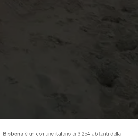
Bibbona
è un comune italiano di 3 254 abitanti della