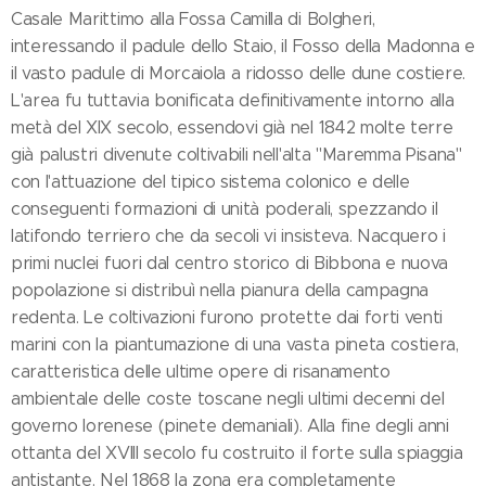
Casale Marittimo alla Fossa Camilla di Bolgheri,
interessando il padule dello Staio, il Fosso della Madonna e
il vasto padule di Morcaiola a ridosso delle dune costiere.
L'area fu tuttavia bonificata definitivamente intorno alla
metà del XIX secolo, essendovi già nel 1842 molte terre
già palustri divenute coltivabili nell'alta "Maremma Pisana"
con l'attuazione del tipico sistema colonico e delle
conseguenti formazioni di unità poderali, spezzando il
latifondo terriero che da secoli vi insisteva. Nacquero i
primi nuclei fuori dal centro storico di Bibbona e nuova
popolazione si distribuì nella pianura della campagna
redenta. Le coltivazioni furono protette dai forti venti
marini con la piantumazione di una vasta pineta costiera,
caratteristica delle ultime opere di risanamento
ambientale delle coste toscane negli ultimi decenni del
governo lorenese (pinete demaniali). Alla fine degli anni
ottanta del XVIII secolo fu costruito il forte sulla spiaggia
antistante. Nel 1868 la zona era completamente