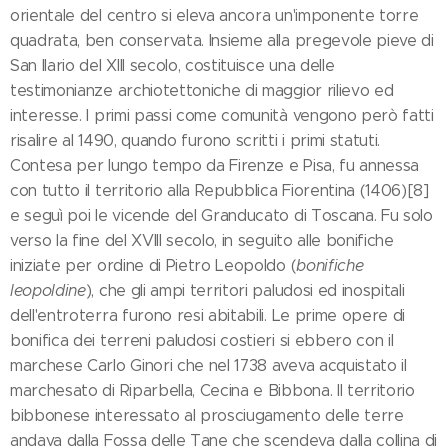
orientale del centro si eleva ancora un'imponente torre
quadrata, ben conservata. Insieme alla pregevole pieve di
San Ilario del XIII secolo, costituisce una delle
testimonianze archiotettoniche di maggior rilievo ed
interesse. I primi passi come comunità vengono però fatti
risalire al 1490, quando furono scritti i primi statuti.
Contesa per lungo tempo da Firenze e Pisa, fu annessa
con tutto il territorio alla Repubblica Fiorentina (1406)[8]
e seguì poi le vicende del Granducato di Toscana. Fu solo
verso la fine del XVIII secolo, in seguito alle bonifiche
iniziate per ordine di Pietro Leopoldo (
bonifiche
leopoldine
), che gli ampi territori paludosi ed inospitali
dell'entroterra furono resi abitabili. Le prime opere di
bonifica dei terreni paludosi costieri si ebbero con il
marchese Carlo Ginori che nel 1738 aveva acquistato il
marchesato di Riparbella, Cecina e Bibbona. Il territorio
bibbonese interessato al prosciugamento delle terre
andava dalla Fossa delle Tane che scendeva dalla collina di