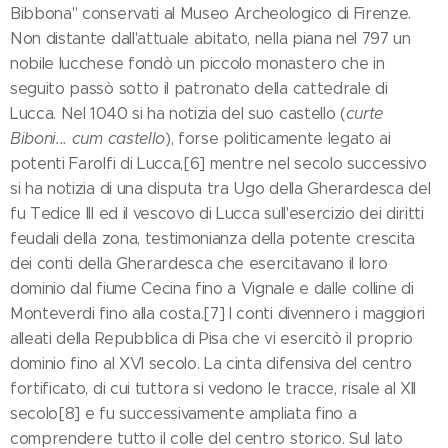
Bibbona" conservati al Museo Archeologico di Firenze.
Non distante dall'attuale abitato, nella piana nel 797 un
nobile lucchese fondò un piccolo monastero che in
seguito passò sotto il patronato della cattedrale di
Lucca. Nel 1040 si ha notizia del suo castello (
curte
Biboni... cum castello
), forse politicamente legato ai
potenti Farolfi di Lucca,[6] mentre nel secolo successivo
si ha notizia di una disputa tra Ugo della Gherardesca del
fu Tedice III ed il vescovo di Lucca sull'esercizio dei diritti
feudali della zona, testimonianza della potente crescita
dei conti della Gherardesca che esercitavano il loro
dominio dal fiume Cecina fino a Vignale e dalle colline di
Monteverdi fino alla costa.[7] I conti divennero i maggiori
alleati della Repubblica di Pisa che vi esercitò il proprio
dominio fino al XVI secolo. La cinta difensiva del centro
fortificato, di cui tuttora si vedono le tracce, risale al XII
secolo[8] e fu successivamente ampliata fino a
comprendere tutto il colle del centro storico. Sul lato